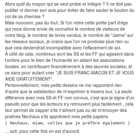
Alors quid du maçon qui se veut probe et intègre ? Il ne doit pas
publier ni donner son avis pour éviter de faire sauter le bouton du
col de sa chemise ?
Mais nooooon, pas du tout. Si l'on retire cette petite part d'égo
qui nous donne envie de connaître le nombre de visiteurs de
notre blog, le nombre de livres vendus, le nombre de "Jaime" sur
les réseaux sociaux, je crains que l'on ne produise plus rien vu
que cela deviendrait incompatible avec l'effacement de soi.
À côté de cela, nombreux sont les SS et les FF qui agissent dans
l'ombre pour le bien de l'humanité en aidant les associations
locales, en contribuant financièrement à des œuvres sociales, et
ce sans pour autant crier "JE SUIS FRANC-MACON ET JE VOUS
AIDE GRATUITEMENT".
Personnellement, mes petits dessins ne me rapportent rien
d'autre que la satisfaction de m'exprimer à travers eux. La seule
différence avec mes SS et FF non connus, c'est que je signe d'un
pseudo pour que les lecteurs s'y retrouvent plus facilement , cela
leur permet de zapper s'ils n'aiment pas ou de m'envoyer des
pralines Neuhaus s'ils apprécient mes petits papiers.
( Neuhaus, miam, celles que je préfère également )
... soit, pour cette fois on est d'accord.