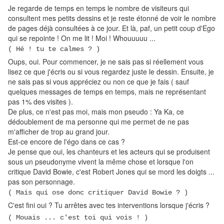
Je regarde de temps en temps le nombre de visiteurs qui
consultent mes petits dessins et je reste étonné de voir le nombre
de pages déjà consultées à ce jour. Et là, paf, un petit coup d'Ego
qui se repointe ! On me lit ! Moi ! Whouuuuu ...
( Hé ! tu te calmes ? )
Oups, oui. Pour commencer, je ne sais pas si réellement vous
lisez ce que j'écris ou si vous regardez juste le dessin. Ensuite, je
ne sais pas si vous appréciez ou non ce que je fais ( sauf
quelques messages de temps en temps, mais ne représentant
pas 1% des visites ).
De plus, ce n'est pas moi, mais mon pseudo : Ya Ka, ce
dédoublement de ma personne qui me permet de ne pas
m'afficher de trop au grand jour.
Est-ce encore de l'égo dans ce cas ?
Je pense que oui, les chanteurs et les acteurs qui se produisent
sous un pseudonyme vivent la même chose et lorsque l'on
critique David Bowie, c'est Robert Jones qui se mord les doigts ...
pas son personnage.
( Mais qui ose donc critiquer David Bowie ? )
C'est fini oui ? Tu arrêtes avec tes interventions lorsque j'écris ?
( Mouais ... c'est toi qui vois ! )