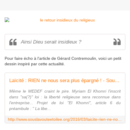
Ainsi Dieu serait insidieux ?
Pour faire écho à l'article de Gérard Contremoulin, voici un petit
dessin inspiré par cette actualité.
Laïcité : RIEN ne nous sera plus épargné ! - Sous la Voûte étoilée
Même le MEDEF craint le pire. Myriam El Khomri l'inscrit
dans "sa(?)" loi : la liberté religieuse sera reconnue dans
l'entreprise... Projet de loi "El Khomri", article 6 du
préambule : " La libe...
http://www.souslavouteetoilee.org/2016/03/laicite-rien-ne-nous-sera-plus-epargne.html